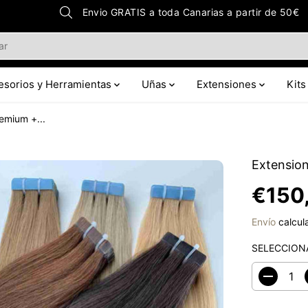
Envio GRATIS a toda Canarias a partir de 50€
esorios y Herramientas
Uñas
Extensiones
Kits
emium +...
Extension
€150
P
R
Envío
calcula
E
C
SELECCION
I
O
D
R
i
s
E