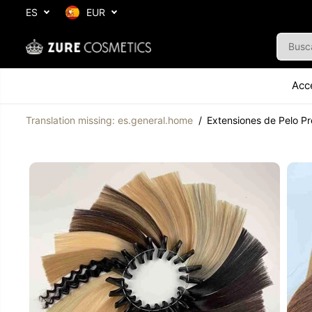
SALTAR AL
ES
EUR
CONTENIDO
Acc
Translation missing: es.general.home
Extensiones de Pelo Pr
SALTAR A LA
INFORMACIÓN
DEL PRODUCTO