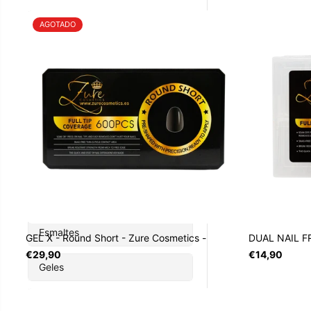
Brocas
AGOTADO
Rubber
Accesorios
Acrílicos
Cejas
Decoraciones
Esmaltes
GEL X - Round Short - Zure Cosmetics -
DUAL NAIL F
€29,90
€14,90
Geles
Herramientas