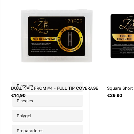
Kits
Limpiadores
Moldes
Pedicura
Pestañas
Pinceles
DUAL NAIL FROM #4 - FULL TIP COVERAGE
Square Short 
€14,90
€29,90
Pinceles
Polygel
Preparadores