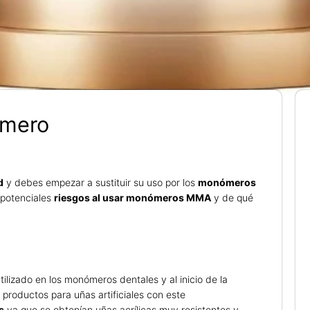
omero
d
y debes empezar a sustituir su uso por los
monómeros
 potenciales
riesgos al usar monómeros MMA
y de qué
utilizado en los monómeros dentales y al inicio de la
 productos para uñas artificiales con este
s
ya que se obtenían uñas acrílicas muy resistentes y